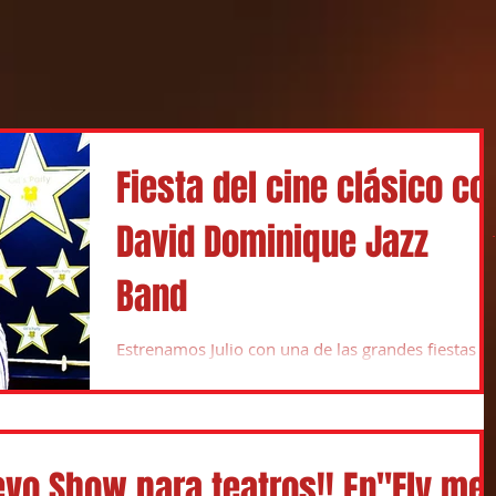
Fiesta del cine clásico co
David Dominique Jazz
Band
Estrenamos Julio con una de las grandes fiestas d
la capital. Músicos, actores y el mejor ambiente d
Madrid para abrir oficialmente los...
vo Show para teatros!! En"Fly me