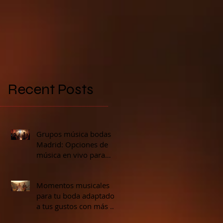
n
Recent Posts
Grupos música bodas
Madrid: Opciones de
música en vivo para
e
bodas en Madrid
e
Momentos musicales
para tu boda adaptados
a tus gustos con más de
40 opciones de calidad