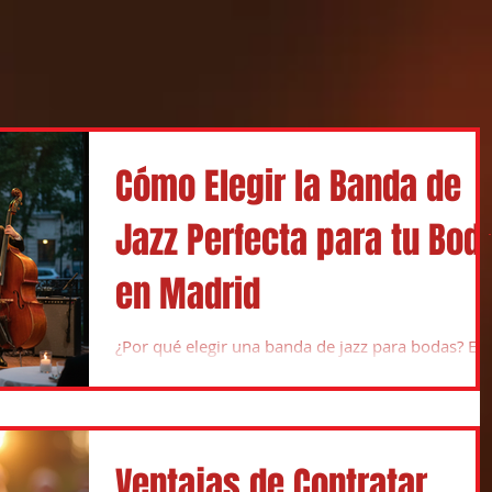
Cómo Elegir la Banda de
Jazz Perfecta para tu Bod
en Madrid
¿Por qué elegir una banda de jazz para bodas? El
jazz suave es tu aliado;)
Ventajas de Contratar