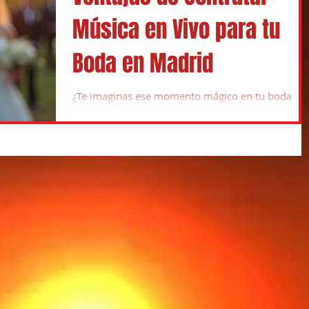
Música en Vivo para tu
Boda en Madrid
¿Te imaginas ese momento mágico en tu boda
cuando la música empieza a sonar y todo el
mundo se queda boquiabierto? ¡Pum! Eso solo
pasa con música en vivo. Nada se compara con la
energía, la emoción y la conexión que se crea
cuando los músicos están ahí, en directo, tocando
para ti y tus invitados. Si estás organizando una
boda en Madrid, déjame contarte por qué
contratar música en vivo es la mejor decisión que
puedes tomar. Por qué elegir música en vivo para
bodas La música e