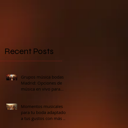
Recent Posts
a
Grupos música bodas
Madrid: Opciones de
música en vivo para
bodas en Madrid
Momentos musicales
para tu boda adaptados
a tus gustos con más de
40 opciones de calidad